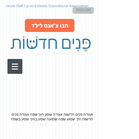
Israel Cleft Lip and Palate Craniofacial Association
ENGLISH
תנו צ'אנס לילד
מבית האגודה הישראלית לשסע בחיך ובשפה ע"ר
אגודת פנים חדשות אגודה שסע חיך שפה
אגודת פנים
חדשות חיך שסוע שפה שסועה שסע בחיך שסע בשפה
זכויות ילדים עם שסע בחיך ובשפה ולקויות פנים
וגולגולת