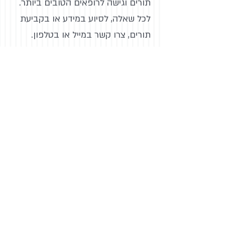
תורים וגישה לרופאים הטובים ביותר.
לכל שאלה, לסיוע במידע או בקביעת
תורים, צרו קשר במייל או בטלפון.
הבלוג שלנו
לקויות פנים נוספות
תנו סיכוי לילד
לאנשי מקצוע
צור קשר
למשפחות
קישורים
המידע באתר הינו לצורכי ידע בלבד ואינו
משמש בשום אופן תחליף לייעוץ רפואי!