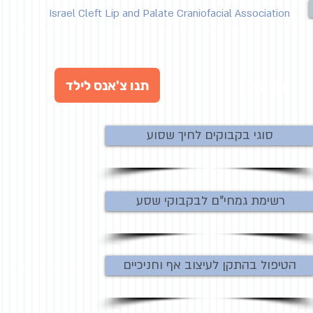
Israel Cleft Lip and Palate Craniofacial Association
תנו צ'אנס לילד
צור קשר
סוגי בקבוקים לחיך שסוע
רשימת גמחי"ם לבקבוקי שסע
הטיפול בהתקן לעיצוב אף וחניכיים