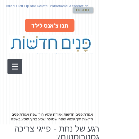
Israel Cleft Lip and Palate Craniofacial Association
ENGLISH
תנו צ'אנס לילד
מבית האגודה הישראלית לשסע בחיך ובשפה ע"ר
אגודת פנים חדשות אגודה שסע חיך שפה
אגודת פנים
חדשות חיך שסוע שפה שסועה שסע בחיך שסע בשפה
רגע של נחת - פייגי צריכה
גסטרוסטום?